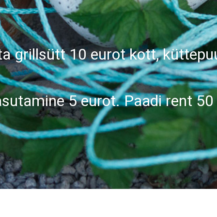
a grillsütt 10 eurot kott, küttepu
sutamine 5 eurot. Paadi rent 50