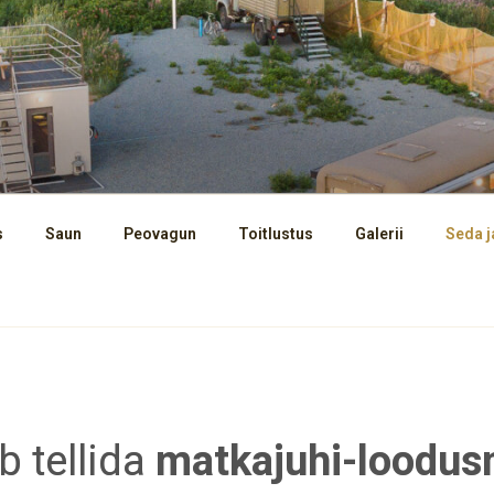
s
Saun
Peovagun
Toitlustus
Galerii
Seda ja
b tellida
matkajuhi-loodu