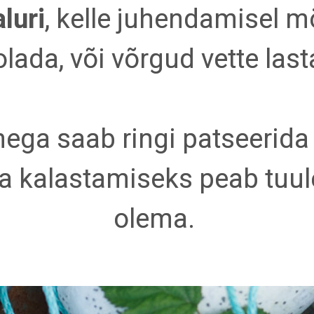
luri
, kelle juhendamisel 
olada, või võrgud vette last
ga saab ringi patseerida 
a kalastamiseks peab tuul
olema.