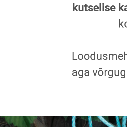
kutselise ka
k
Loodusmehe
aga võrgug