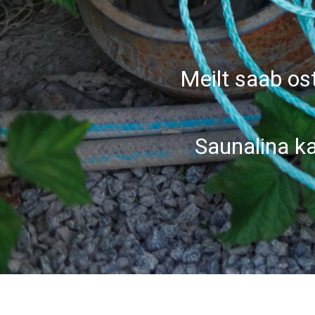
Meilt saab ost
Saunalina ka