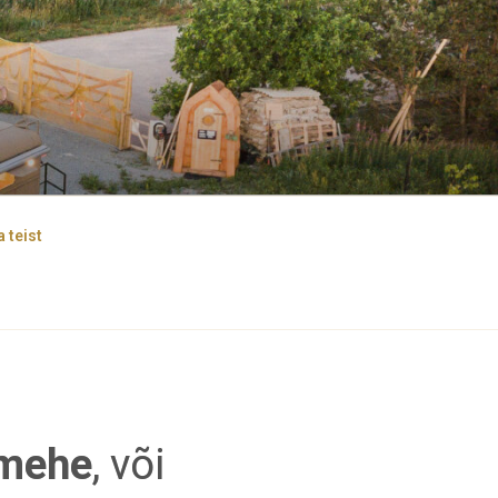
 teist
smehe
, või