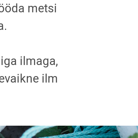
mööda metsi
a.
iga ilmaga,
evaikne ilm