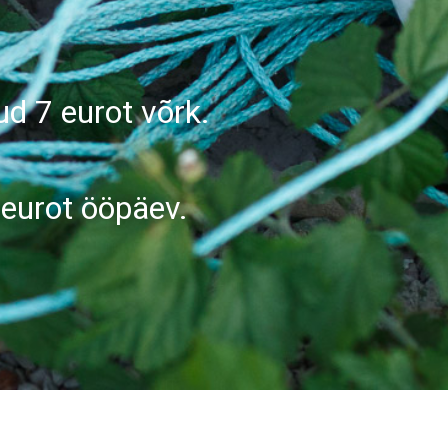
ud 7 eurot võrk.
 eurot ööpäev.