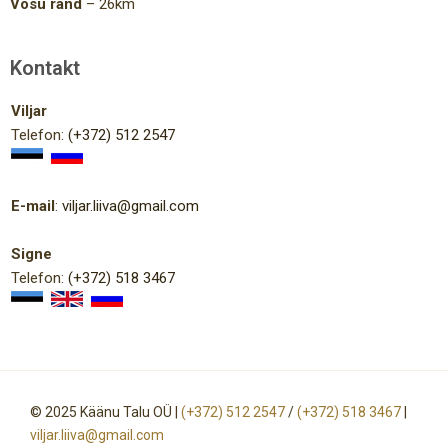
Võsu rand
– 26km
Kontakt
Viljar
Telefon:
(+372) 512 2547
E-mail
:
viljar.liiva@gmail.com
Signe
Telefon:
(+372) 518 3467
© 2025 Käänu Talu OÜ |
(+372) 512 2547
/
(+372) 518 3467
|
viljar.liiva@gmail.com